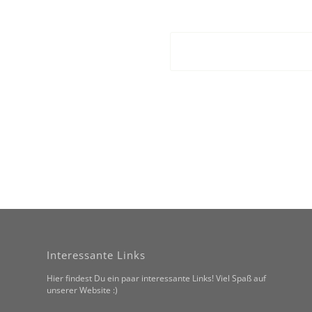
Interessante Links
Hier findest Du ein paar interessante Links! Viel Spaß auf
unserer Website :)